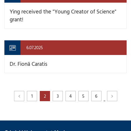
Ying received the "Young Creator of Science"
grant!
6.07.2025
Dr. Fionä Caratis
1
2
3
4
5
6
...