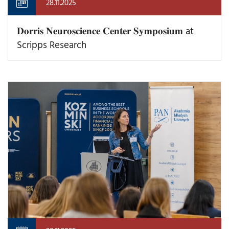
28.11.2025
𝐃𝐨𝐫𝐫𝐢𝐬 𝐍𝐞𝐮𝐫𝐨𝐬𝐜𝐢𝐞𝐧𝐜𝐞 𝐂𝐞𝐧𝐭𝐞𝐫 𝐒𝐲𝐦𝐩𝐨𝐬𝐢𝐮𝐦 at
Scripps Research