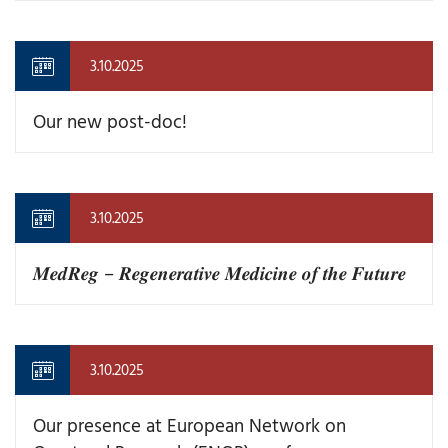
3.10.2025
Our new post-doc!
3.10.2025
𝑴𝒆𝒅𝑹𝒆𝒈 – 𝑹𝒆𝒈𝒆𝒏𝒆𝒓𝒂𝒕𝒊𝒗𝒆 𝑴𝒆𝒅𝒊𝒄𝒊𝒏𝒆 𝒐𝒇 𝒕𝒉𝒆 𝑭𝒖𝒕𝒖𝒓𝒆
3.10.2025
Our presence at European Network on